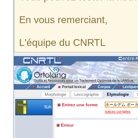
En vous remerciant,
L'équipe du CNRTL
Accueil
Portail lexical
Corpus
Lexique
Morphologie
Lexicographie
Etymologie
Entrez une forme
TLFi
notices corrigées
Erreur