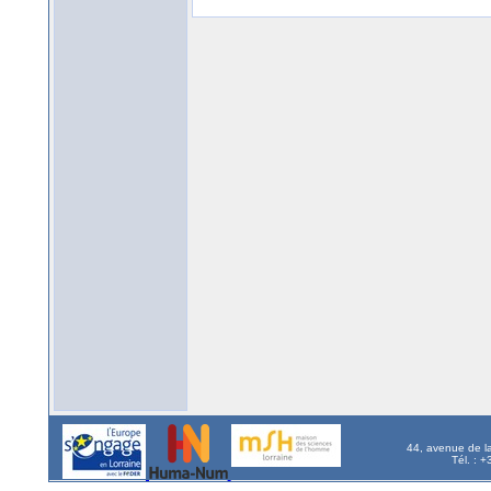
44, avenue de l
Tél. : 