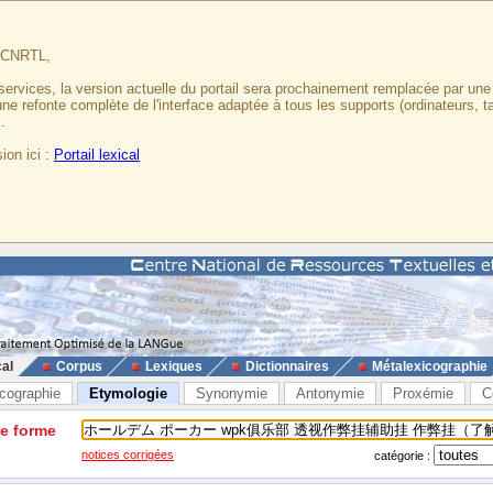
u CNRTL,
services, la version actuelle du portail sera prochainement remplacée par un
 une refonte complète de l'interface adaptée à tous les supports (ordinateurs, t
.
ion ici :
Portail lexical
cal
Corpus
Lexiques
Dictionnaires
Métalexicographie
cographie
Etymologie
Synonymie
Antonymie
Proxémie
C
ne forme
notices corrigées
catégorie :