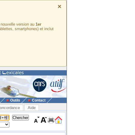
×
e nouvelle version au
1er
ablettes, smartphones) et inclut
Outils
Contact
oncordance
Aide