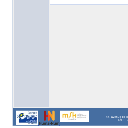
44, avenue de l
Tél. : 