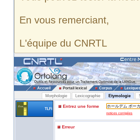
En vous remerciant,
L'équipe du CNRTL
Accueil
Portail lexical
Corpus
Lexique
Morphologie
Lexicographie
Etymologie
Entrez une forme
TLFi
notices corrigées
Erreur