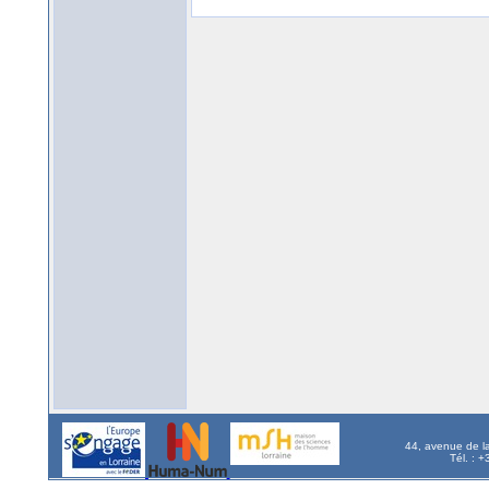
44, avenue de l
Tél. : 