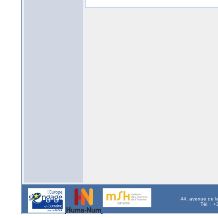
44, avenue de l
Tél. : 