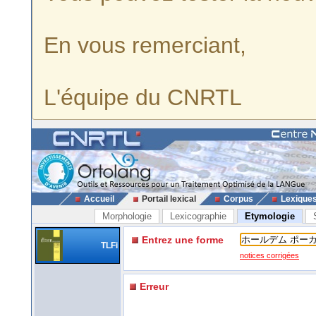
En vous remerciant,
L'équipe du CNRTL
Accueil
Portail lexical
Corpus
Lexique
Morphologie
Lexicographie
Etymologie
Entrez une forme
TLFi
notices corrigées
Erreur