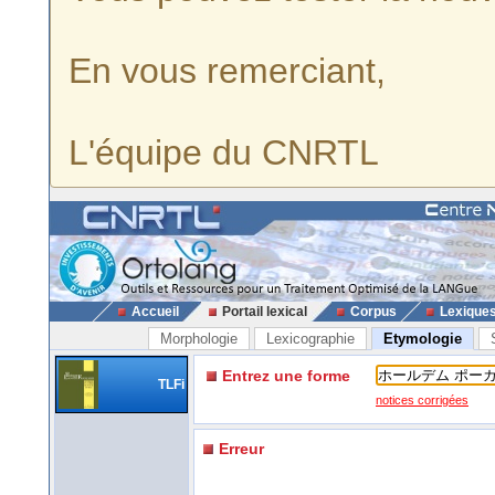
En vous remerciant,
L'équipe du CNRTL
Accueil
Portail lexical
Corpus
Lexique
Morphologie
Lexicographie
Etymologie
Entrez une forme
TLFi
notices corrigées
Erreur