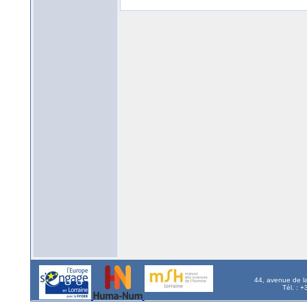
44, avenue de l
Tél. : 