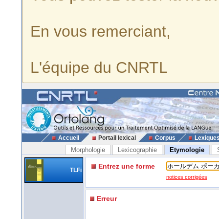
En vous remerciant,
L'équipe du CNRTL
Accueil
Portail lexical
Corpus
Lexique
Morphologie
Lexicographie
Etymologie
Entrez une forme
TLFi
notices corrigées
Erreur