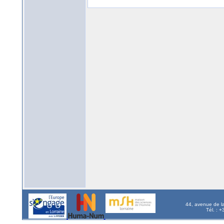
44, avenue de l
Tél. : 