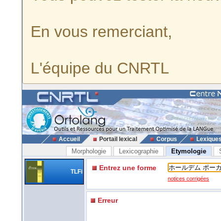
En vous remerciant,
L'équipe du CNRTL
Accueil
Portail lexical
Corpus
Lexique
Morphologie
Lexicographie
Etymologie
Entrez une forme
TLFi
notices corrigées
Erreur