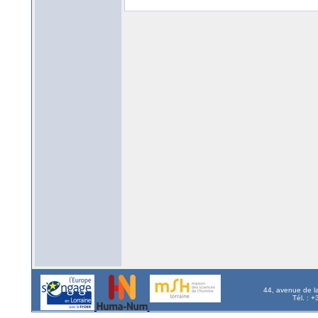
44, avenue de l
Tél. : 