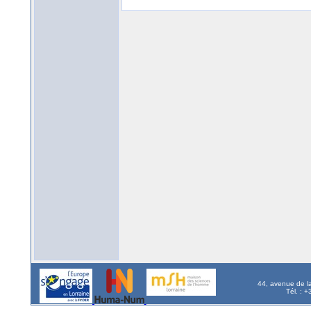
44, avenue de l
Tél. : 