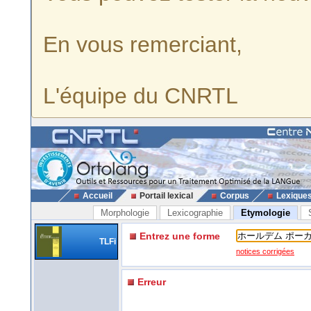
En vous remerciant,
L'équipe du CNRTL
Accueil
Portail lexical
Corpus
Lexique
Morphologie
Lexicographie
Etymologie
Entrez une forme
TLFi
notices corrigées
Erreur