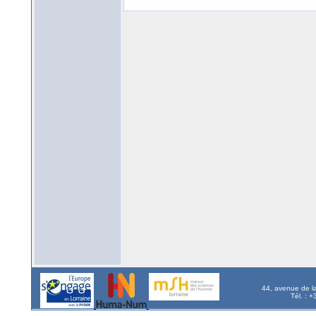
44, avenue de l
Tél. : 