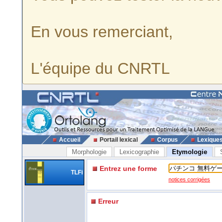
En vous remerciant,
L'équipe du CNRTL
Accueil
Portail lexical
Corpus
Lexique
Morphologie
Lexicographie
Etymologie
Entrez une forme
TLFi
notices corrigées
Erreur