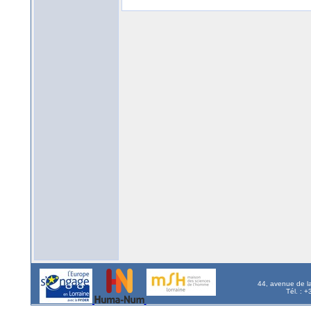
44, avenue de l
Tél. : 