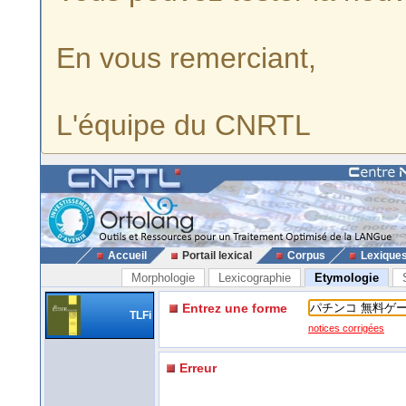
En vous remerciant,
L'équipe du CNRTL
Accueil
Portail lexical
Corpus
Lexique
Morphologie
Lexicographie
Etymologie
Entrez une forme
TLFi
notices corrigées
Erreur