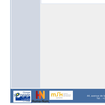
44, avenue de l
Tél. : 