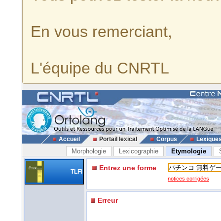
En vous remerciant,
L'équipe du CNRTL
Accueil
Portail lexical
Corpus
Lexique
Morphologie
Lexicographie
Etymologie
Entrez une forme
TLFi
notices corrigées
Erreur