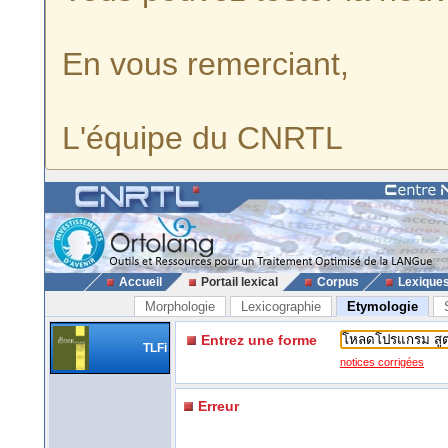
En vous remerciant,
L'équipe du CNRTL
Accueil
Portail lexical
Corpus
Lexique
Morphologie
Lexicographie
Etymologie
Entrez une forme
TLFi
notices corrigées
Erreur