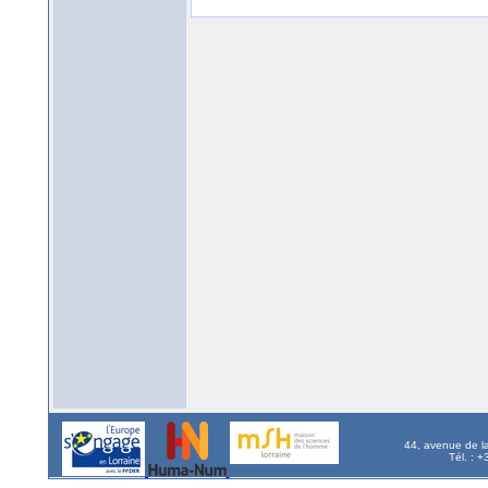
44, avenue de l
Tél. : 