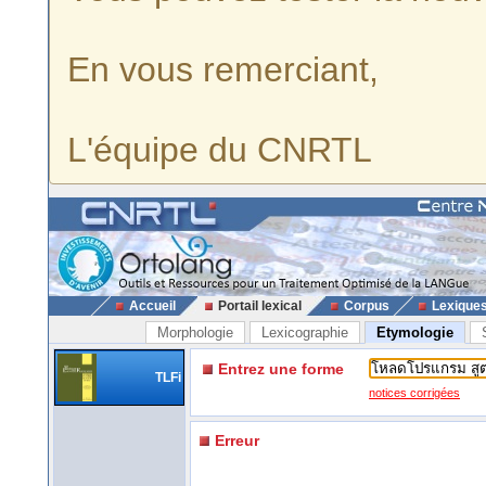
En vous remerciant,
L'équipe du CNRTL
Accueil
Portail lexical
Corpus
Lexique
Morphologie
Lexicographie
Etymologie
Entrez une forme
TLFi
notices corrigées
Erreur