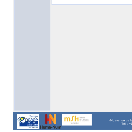
44, avenue de l
Tél. : 