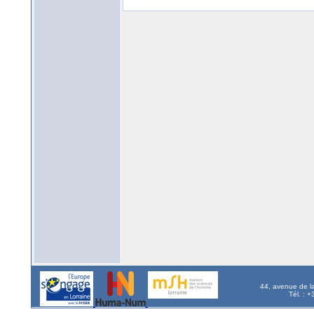
44, avenue de l
Tél. : 