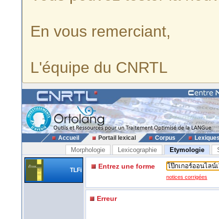
En vous remerciant,
L'équipe du CNRTL
Accueil
Portail lexical
Corpus
Lexique
Morphologie
Lexicographie
Etymologie
Entrez une forme
TLFi
notices corrigées
Erreur