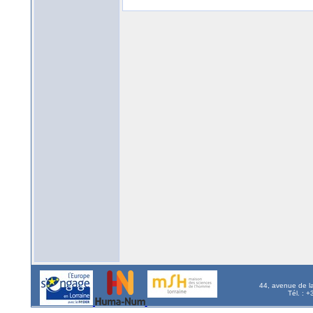
44, avenue de l
Tél. : 