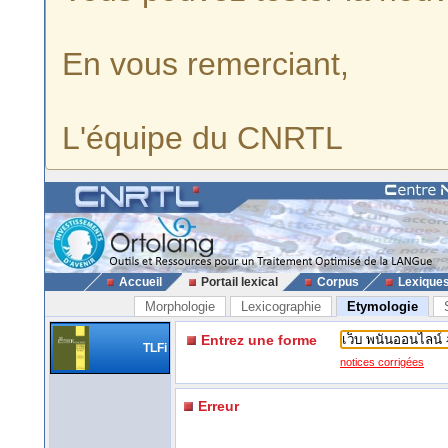
En vous remerciant,
L'équipe du CNRTL
Accueil
Portail lexical
Corpus
Lexique
Morphologie
Lexicographie
Etymologie
Entrez une forme
TLFi
notices corrigées
Erreur