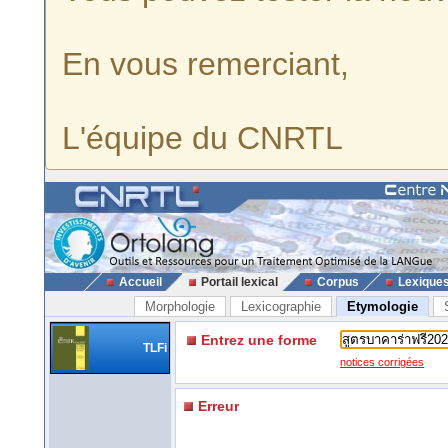
En vous remerciant,
L'équipe du CNRTL
Accueil
Portail lexical
Corpus
Lexique
Morphologie
Lexicographie
Etymologie
Entrez une forme
TLFi
notices corrigées
Erreur