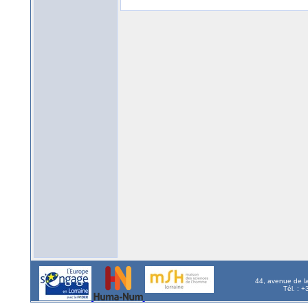
44, avenue de l
Tél. : 