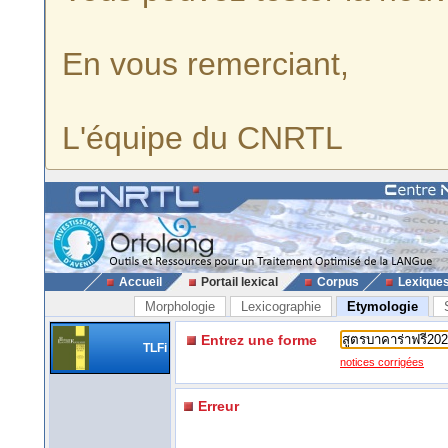
En vous remerciant,
L'équipe du CNRTL
Accueil
Portail lexical
Corpus
Lexique
Morphologie
Lexicographie
Etymologie
Entrez une forme
TLFi
notices corrigées
Erreur