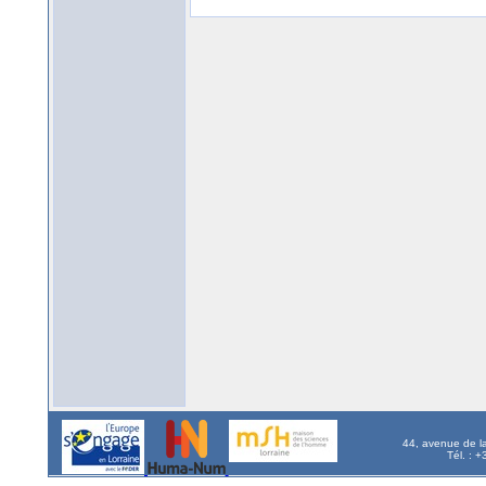
44, avenue de l
Tél. : 