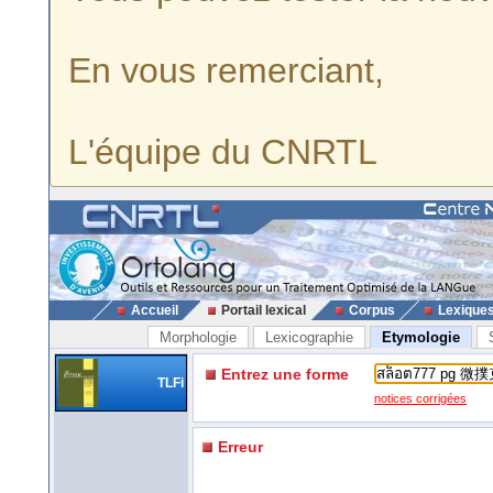
En vous remerciant,
L'équipe du CNRTL
Accueil
Portail lexical
Corpus
Lexique
Morphologie
Lexicographie
Etymologie
Entrez une forme
TLFi
notices corrigées
Erreur