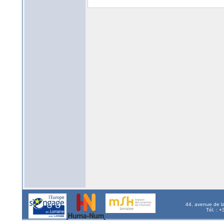
44, avenue de l
Tél. : 