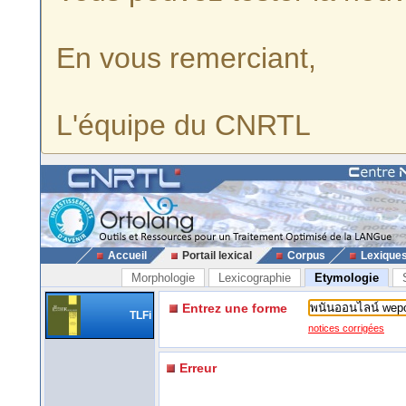
En vous remerciant,
L'équipe du CNRTL
Accueil
Portail lexical
Corpus
Lexique
Morphologie
Lexicographie
Etymologie
Entrez une forme
TLFi
notices corrigées
Erreur