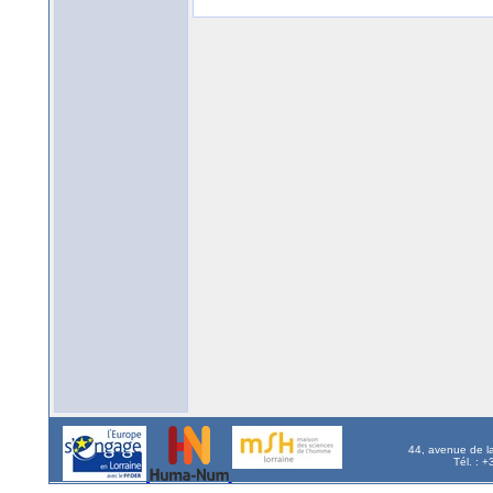
44, avenue de l
Tél. : 