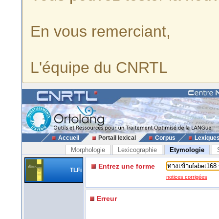
En vous remerciant,
L'équipe du CNRTL
Accueil
Portail lexical
Corpus
Lexique
Morphologie
Lexicographie
Etymologie
Entrez une forme
TLFi
notices corrigées
Erreur