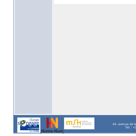
44, avenue de l
Tél. : 