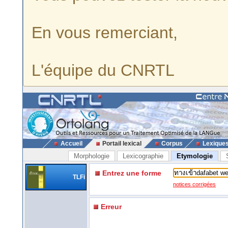
En vous remerciant,
L'équipe du CNRTL
Accueil
Portail lexical
Corpus
Lexique
Morphologie
Lexicographie
Etymologie
Entrez une forme
TLFi
notices corrigées
Erreur