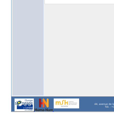
44, avenue de l
Tél. : 