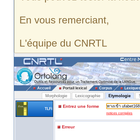
En vous remerciant,
L'équipe du CNRTL
Accueil
Portail lexical
Corpus
Lexique
Morphologie
Lexicographie
Etymologie
Entrez une forme
TLFi
notices corrigées
Erreur