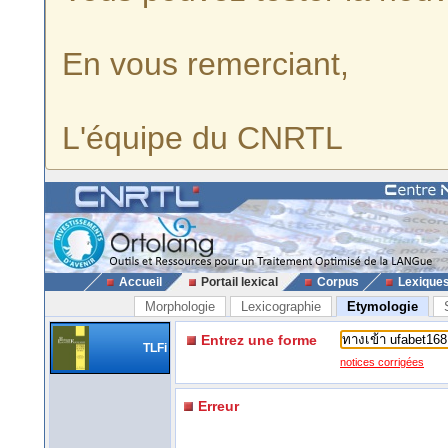
En vous remerciant,
L'équipe du CNRTL
Accueil
Portail lexical
Corpus
Lexique
Morphologie
Lexicographie
Etymologie
Entrez une forme
TLFi
notices corrigées
Erreur