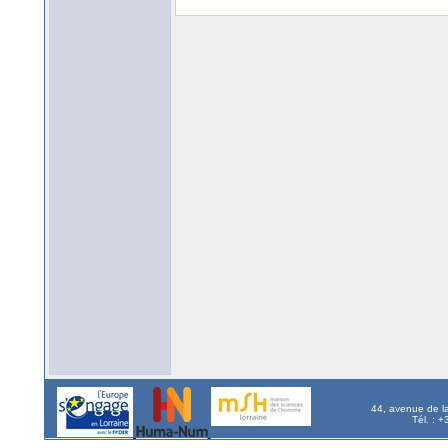
44, avenue de l
Tél. : 