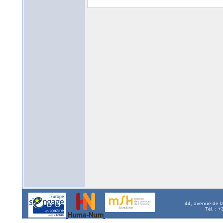
44, avenue de l
Tél. : 