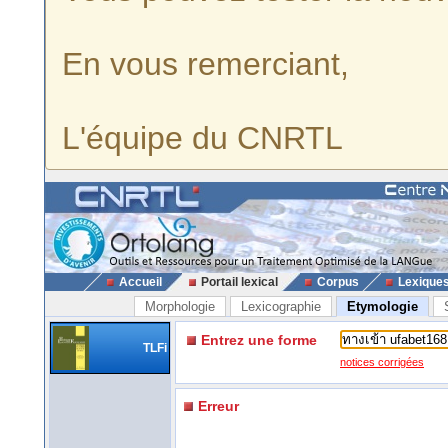
En vous remerciant,
L'équipe du CNRTL
Accueil
Portail lexical
Corpus
Lexique
Morphologie
Lexicographie
Etymologie
Entrez une forme
TLFi
notices corrigées
Erreur