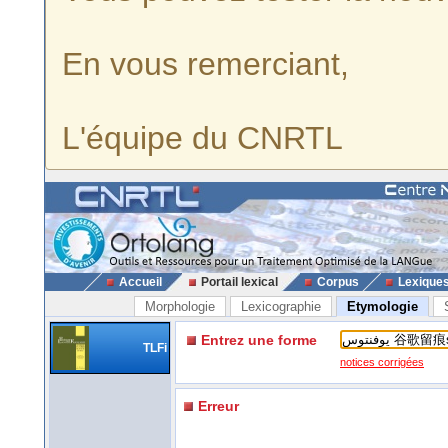
En vous remerciant,
L'équipe du CNRTL
Accueil
Portail lexical
Corpus
Lexique
Morphologie
Lexicographie
Etymologie
Entrez une forme
TLFi
notices corrigées
Erreur