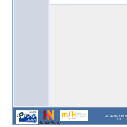
44, avenue de l
Tél. : 