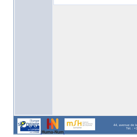
44, avenue de l
Tél. : 