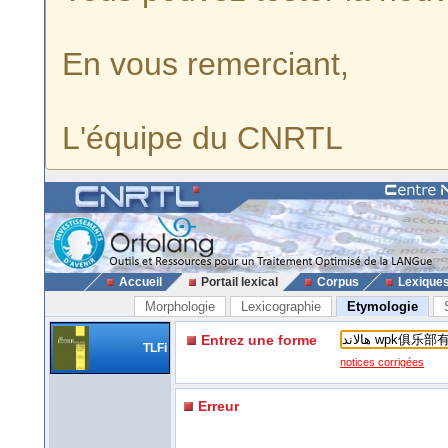
En vous remerciant,
L'équipe du CNRTL
Accueil
Portail lexical
Corpus
Lexique
Morphologie
Lexicographie
Etymologie
Entrez une forme
TLFi
notices corrigées
Erreur