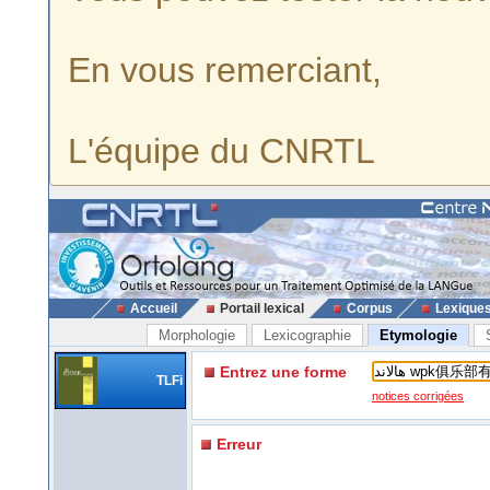
En vous remerciant,
L'équipe du CNRTL
Accueil
Portail lexical
Corpus
Lexique
Morphologie
Lexicographie
Etymologie
Entrez une forme
TLFi
notices corrigées
Erreur