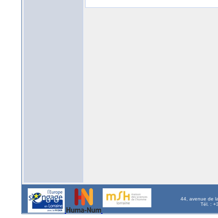
44, avenue de l
Tél. : 