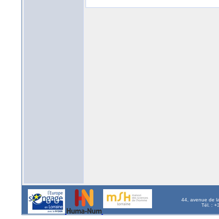
44, avenue de l
Tél. : 