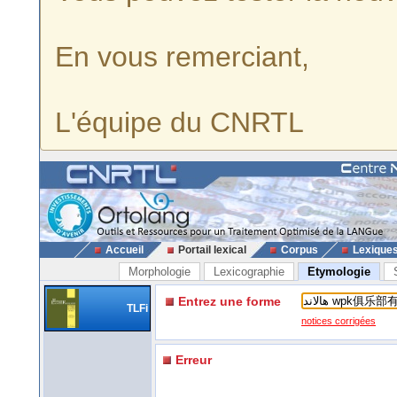
En vous remerciant,
L'équipe du CNRTL
Accueil
Portail lexical
Corpus
Lexique
Morphologie
Lexicographie
Etymologie
Entrez une forme
TLFi
notices corrigées
Erreur