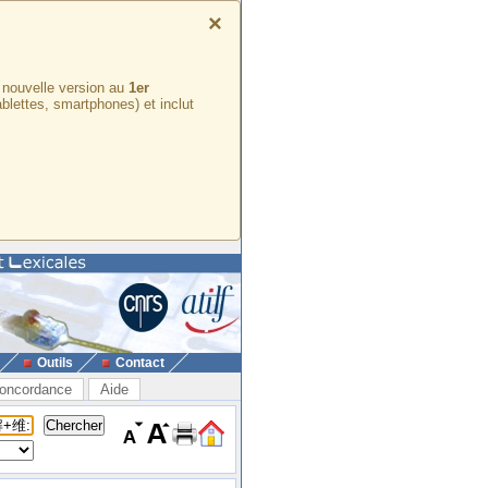
×
e nouvelle version au
1er
ablettes, smartphones) et inclut
Outils
Contact
oncordance
Aide