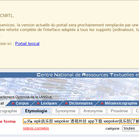
u CNRTL,
services, la version actuelle du portail sera prochainement remplacée par un
 une refonte complète de l'interface adaptée à tous les supports (ordinateurs, t
.
ion ici :
Portail lexical
cal
Corpus
Lexiques
Dictionnaires
Métalexicographie
cographie
Etymologie
Synonymie
Antonymie
Proxémie
C
ne forme
notices corrigées
catégorie :