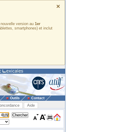
×
e nouvelle version au
1er
ablettes, smartphones) et inclut
Outils
Contact
oncordance
Aide