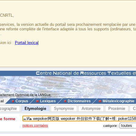
u CNRTL,
services, la version actuelle du portail sera prochainement remplacée par un
 une refonte complète de l'interface adaptée à tous les supports (ordinateurs, t
.
ion ici :
Portail lexical
cal
Corpus
Lexiques
Dictionnaires
Métalexicographie
cographie
Etymologie
Synonymie
Antonymie
Proxémie
C
ne forme
notices corrigées
catégorie :