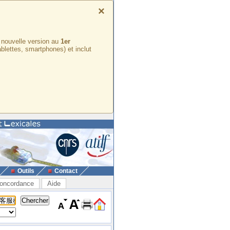
×
e nouvelle version au
1er
ablettes, smartphones) et inclut
Outils
Contact
oncordance
Aide