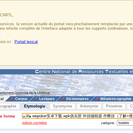
u CNRTL,
services, la version actuelle du portail sera prochainement remplacée par un
 une refonte complète de l'interface adaptée à tous les supports (ordinateurs, t
.
ion ici :
Portail lexical
cal
Corpus
Lexiques
Dictionnaires
Métalexicographie
cographie
Etymologie
Synonymie
Antonymie
Proxémie
C
ne forme
notices corrigées
catégorie :