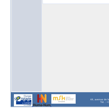
44, avenue de l
Tél. : 