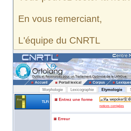
En vous remerciant,
L'équipe du CNRTL
Accueil
Portail lexical
Corpus
Lexique
Morphologie
Lexicographie
Etymologie
Entrez une forme
TLFi
notices corrigées
Erreur