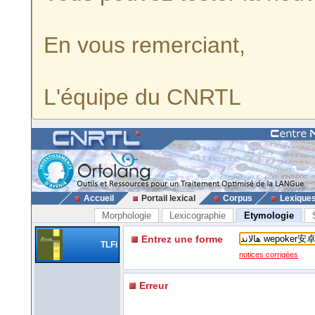
En vous remerciant,
L'équipe du CNRTL
Accueil
Portail lexical
Corpus
Lexique
Morphologie
Lexicographie
Etymologie
Entrez une forme
TLFi
notices corrigées
Erreur