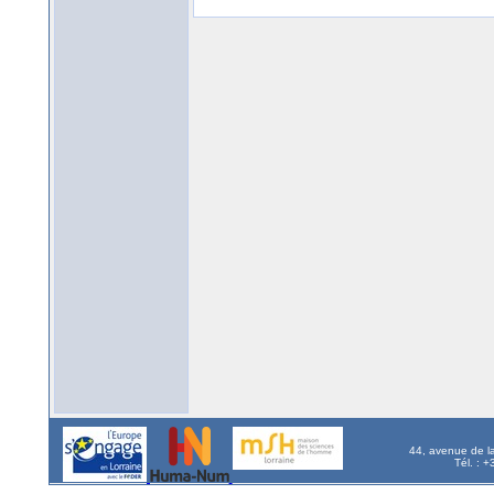
44, avenue de l
Tél. : 