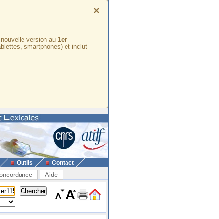
×
e nouvelle version au
1er
ablettes, smartphones) et inclut
Outils
Contact
oncordance
Aide