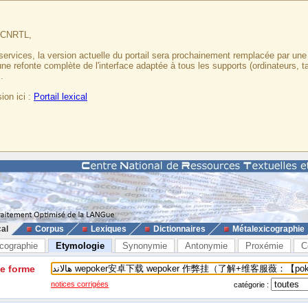
u CNRTL,
services, la version actuelle du portail sera prochainement remplacée par un
 une refonte complète de l'interface adaptée à tous les supports (ordinateurs, t
.
ion ici :
Portail lexical
cal
Corpus
Lexiques
Dictionnaires
Métalexicographie
cographie
Etymologie
Synonymie
Antonymie
Proxémie
C
ne forme
notices corrigées
catégorie :