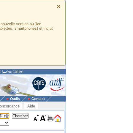
×
e nouvelle version au
1er
ablettes, smartphones) et inclut
Outils
Contact
oncordance
Aide