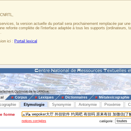
u CNRTL,
services, la version actuelle du portail sera prochainement remplacée par un
 une refonte complète de l'interface adaptée à tous les supports (ordinateurs, t
.
ion ici :
Portail lexical
cal
Corpus
Lexiques
Dictionnaires
Métalexicographie
cographie
Etymologie
Synonymie
Antonymie
Proxémie
C
ne forme
notices corrigées
catégorie :