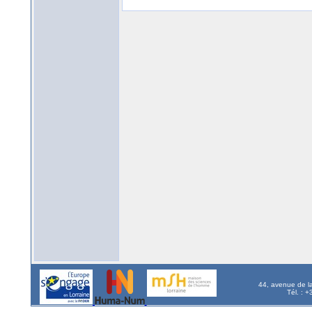
44, avenue de l
Tél. : 