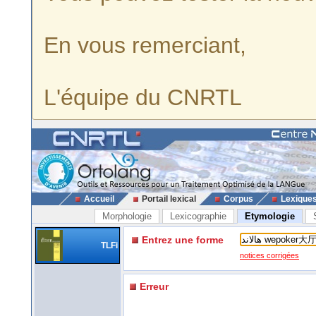
En vous remerciant,
L'équipe du CNRTL
Accueil
Portail lexical
Corpus
Lexique
Morphologie
Lexicographie
Etymologie
Entrez une forme
TLFi
notices corrigées
Erreur