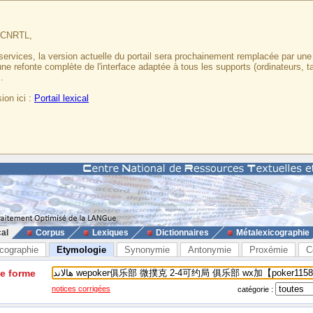
u CNRTL,
services, la version actuelle du portail sera prochainement remplacée par un
 une refonte complète de l'interface adaptée à tous les supports (ordinateurs, t
.
ion ici :
Portail lexical
cal
Corpus
Lexiques
Dictionnaires
Métalexicographie
cographie
Etymologie
Synonymie
Antonymie
Proxémie
C
ne forme
notices corrigées
catégorie :