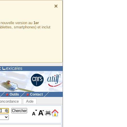
×
e nouvelle version au
1er
ablettes, smartphones) et inclut
Outils
Contact
oncordance
Aide