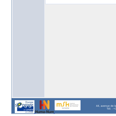
44, avenue de l
Tél. : 