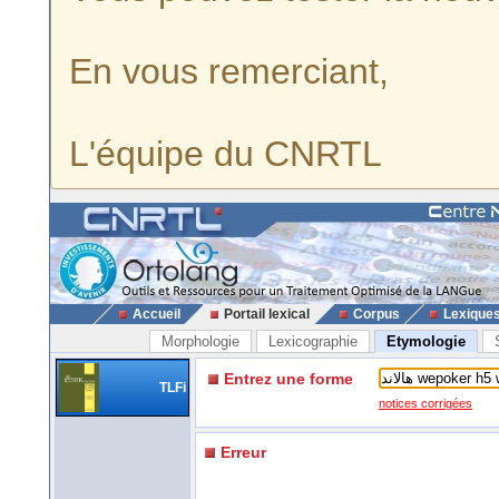
En vous remerciant,
L'équipe du CNRTL
Accueil
Portail lexical
Corpus
Lexique
Morphologie
Lexicographie
Etymologie
Entrez une forme
TLFi
notices corrigées
Erreur