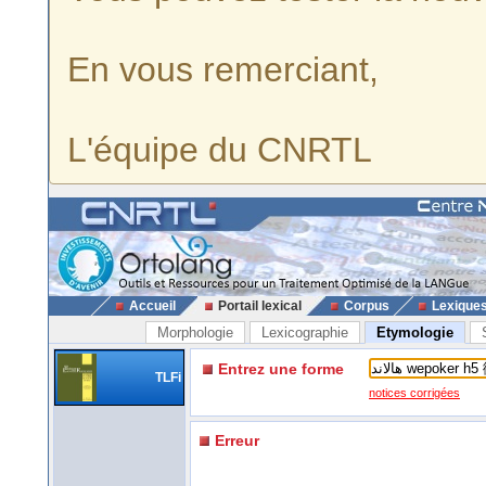
En vous remerciant,
L'équipe du CNRTL
Accueil
Portail lexical
Corpus
Lexique
Morphologie
Lexicographie
Etymologie
Entrez une forme
TLFi
notices corrigées
Erreur