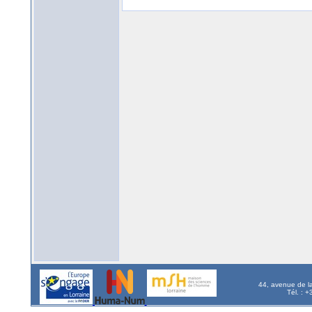
44, avenue de l
Tél. : 