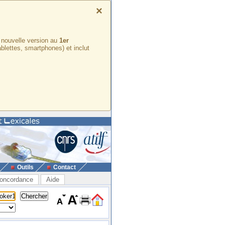
×
e nouvelle version au
1er
ablettes, smartphones) et inclut
Outils
Contact
oncordance
Aide