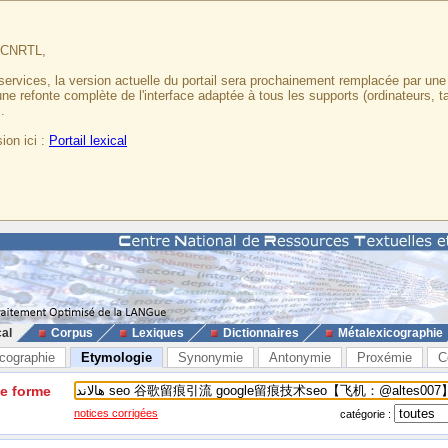
u CNRTL,
services, la version actuelle du portail sera prochainement remplacée par un
 une refonte complète de l'interface adaptée à tous les supports (ordinateurs, t
.
ion ici :
Portail lexical
cal
Corpus
Lexiques
Dictionnaires
Métalexicographie
cographie
Etymologie
Synonymie
Antonymie
Proxémie
C
ne forme
notices corrigées
catégorie :