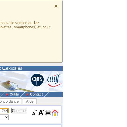
×
e nouvelle version au
1er
ablettes, smartphones) et inclut
Outils
Contact
oncordance
Aide