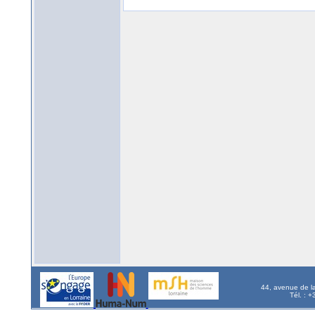
44, avenue de l
Tél. : 