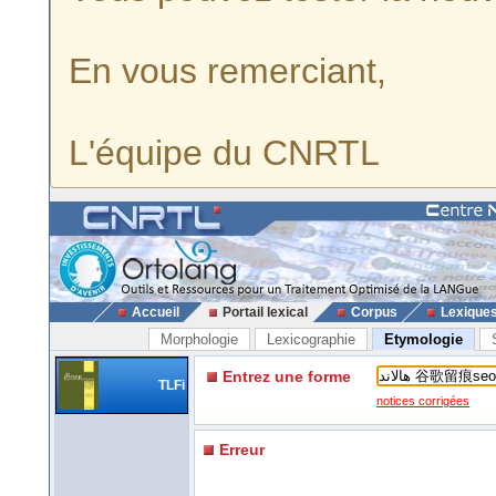
En vous remerciant,
L'équipe du CNRTL
Accueil
Portail lexical
Corpus
Lexique
Morphologie
Lexicographie
Etymologie
Entrez une forme
TLFi
notices corrigées
Erreur