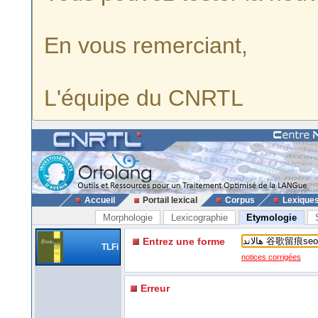
En vous remerciant,
L'équipe du CNRTL
Accueil
Portail lexical
Corpus
Lexique
Morphologie
Lexicographie
Etymologie
Entrez une forme
TLFi
notices corrigées
Erreur