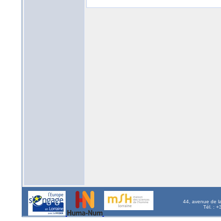
44, avenue de l
Tél. : 