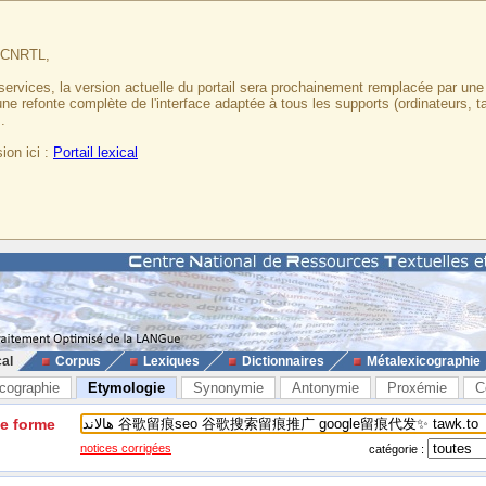
u CNRTL,
services, la version actuelle du portail sera prochainement remplacée par un
 une refonte complète de l'interface adaptée à tous les supports (ordinateurs, t
.
ion ici :
Portail lexical
cal
Corpus
Lexiques
Dictionnaires
Métalexicographie
cographie
Etymologie
Synonymie
Antonymie
Proxémie
C
ne forme
notices corrigées
catégorie :