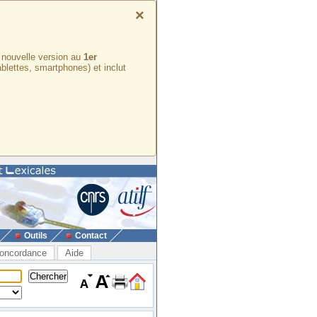
×
e nouvelle version au
1er
ablettes, smartphones) et inclut
Outils
Contact
oncordance
Aide