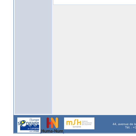
44, avenue de l
Tél. : 