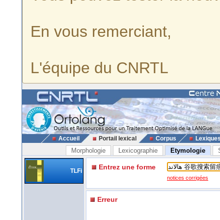
En vous remerciant,
L'équipe du CNRTL
Accueil
Portail lexical
Corpus
Lexique
Morphologie
Lexicographie
Etymologie
Entrez une forme
TLFi
notices corrigées
Erreur