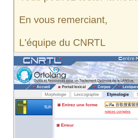
En vous remerciant,
L'équipe du CNRTL
Accueil
Portail lexical
Corpus
Lexique
Morphologie
Lexicographie
Etymologie
Entrez une forme
TLFi
notices corrigées
Erreur