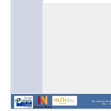
44, avenue de l
Tél. : 