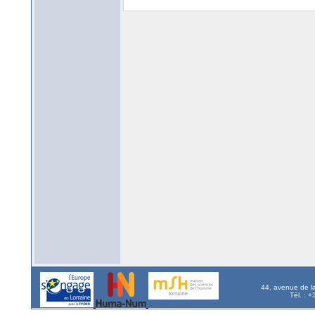
44, avenue de l
Tél. : 