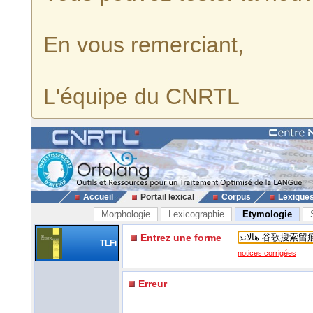
En vous remerciant,
L'équipe du CNRTL
Accueil
Portail lexical
Corpus
Lexique
Morphologie
Lexicographie
Etymologie
Entrez une forme
TLFi
notices corrigées
Erreur