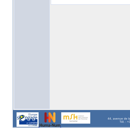
44, avenue de l
Tél. : 