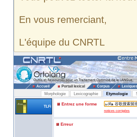
En vous remerciant,
L'équipe du CNRTL
Accueil
Portail lexical
Corpus
Lexique
Morphologie
Lexicographie
Etymologie
Entrez une forme
TLFi
notices corrigées
Erreur