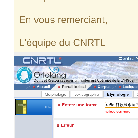
En vous remerciant,
L'équipe du CNRTL
Accueil
Portail lexical
Corpus
Lexique
Morphologie
Lexicographie
Etymologie
Entrez une forme
TLFi
notices corrigées
Erreur