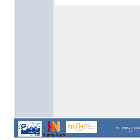
44, avenue de l
Tél. : 